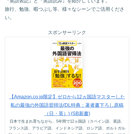
『英語表記』と『英語読み』を紹介しています。
旅行、勉強、暇つぶし等、様々なシーンでご活用くださ
い。
スポンサーリンク
【Amazon.co.jp限定】ゼロから12ヵ国語マスターした
私の最強の外国語習得法(DL特典：著者書下ろし原稿
（日・英）) (SB新書)
日本で生まれ育ちながら、5年間で12ヵ国語（スペイン語、英語、
フランス語、アラビア語、インドネシア語、ロシア語、ポルトガル