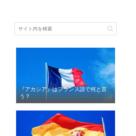
『アカシア』はフランス語で何と言
う？