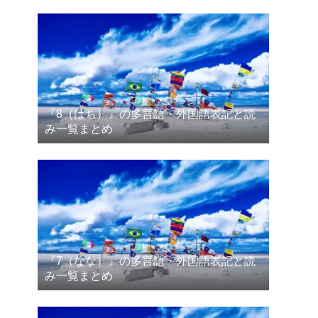
『8（はち）』の多言語・外国語表記と読
み一覧まとめ
『7（なな）』の多言語・外国語表記と読
み一覧まとめ