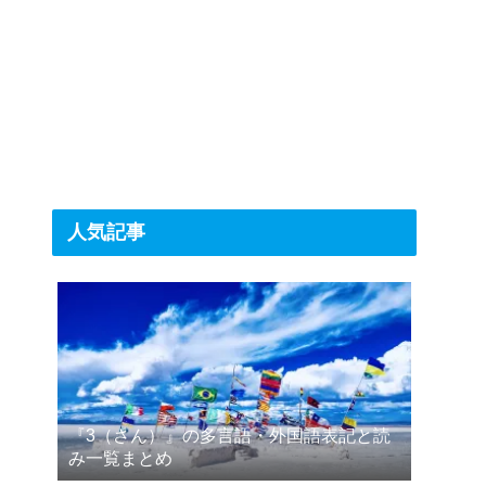
人気記事
『3（さん）』の多言語・外国語表記と読
み一覧まとめ