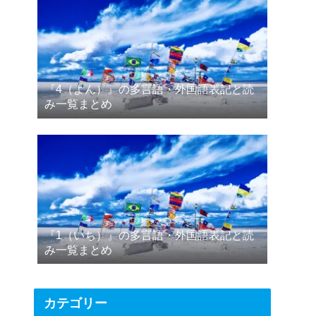
『4（よん）』の多言語・外国語表記と読
み一覧まとめ
『1（いち）』の多言語・外国語表記と読
み一覧まとめ
カテゴリー