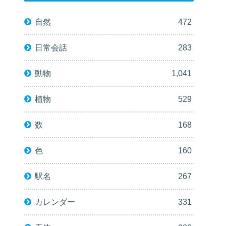
自然
472
日常会話
283
動物
1,041
植物
529
数
168
色
160
駅名
267
カレンダー
331