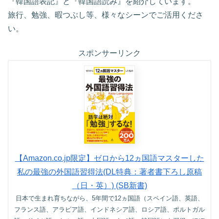
『韓国語表記』と『韓国語読み』を紹介しています。
旅行、勉強、暇つぶし等、様々なシーンでご活用くださ
い。
スポンサーリンク
【Amazon.co.jp限定】ゼロから12ヵ国語マスターした
私の最強の外国語習得法(DL特典：著者書下ろし原稿
（日・英）) (SB新書)
日本で生まれ育ちながら、5年間で12ヵ国語（スペイン語、英語、
フランス語、アラビア語、インドネシア語、ロシア語、ポルトガル