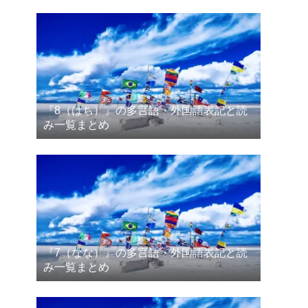
『8（はち）』の多言語・外国語表記と読
み一覧まとめ
『7（なな）』の多言語・外国語表記と読
み一覧まとめ