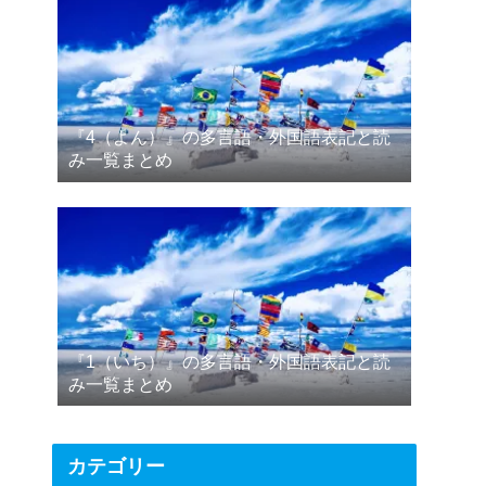
『4（よん）』の多言語・外国語表記と読
み一覧まとめ
『1（いち）』の多言語・外国語表記と読
み一覧まとめ
カテゴリー