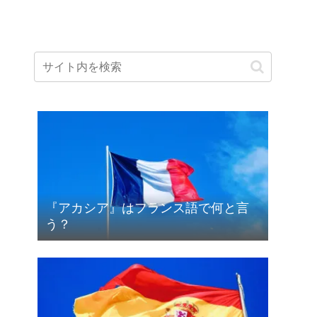
『アカシア』はフランス語で何と言
う？