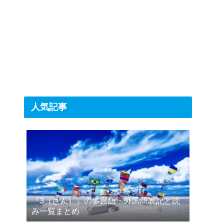
人気記事
『3（さん）』の多言語・外国語表記と読
み一覧まとめ