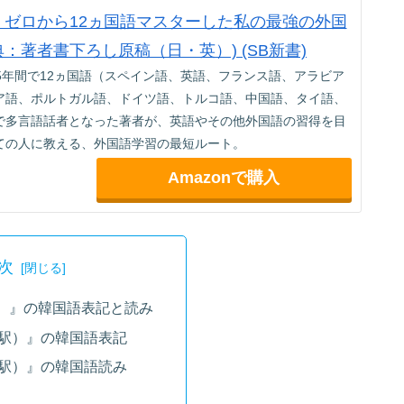
jp限定】ゼロから12ヵ国語マスターした私の最強の外国
典：著者書下ろし原稿（日・英）) (SB新書)
5年間で12ヵ国語（スペイン語、英語、フランス語、アラビア
ア語、ポルトガル語、ドイツ語、トルコ語、中国語、タイ語、
で多言語話者となった著者が、英語やその他外国語の習得を目
ての人に教える、外国語学習の最短ルート。
Amazonで購入
次
）』の韓国語表記と読み
駅）』の韓国語表記
駅）』の韓国語読み