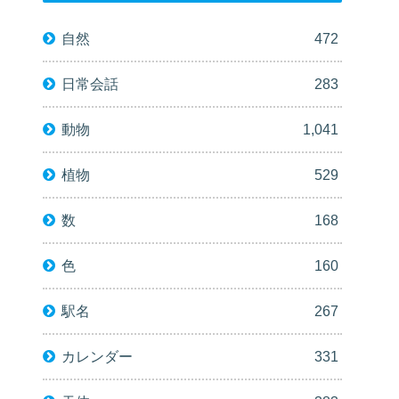
自然
472
日常会話
283
動物
1,041
植物
529
数
168
色
160
駅名
267
カレンダー
331