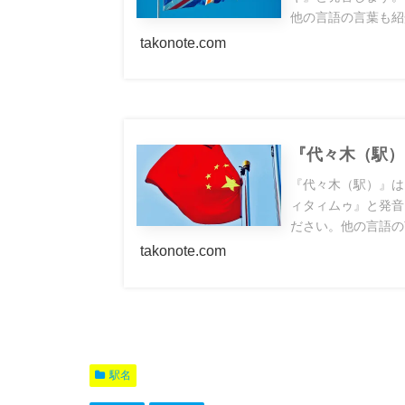
他の言語の言葉も紹
takonote.com
『代々木（駅）
『代々木（駅）』は
ィタィムゥ』と発音
ださい。他の言語の
takonote.com
駅名