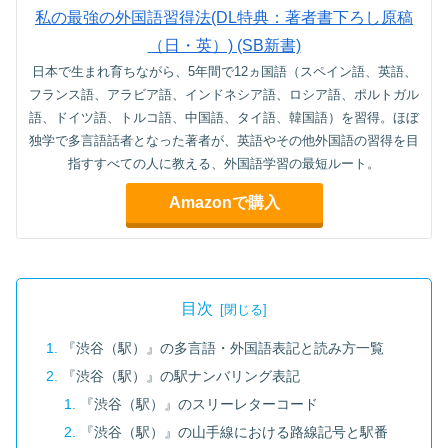
私の最強の外国語習得法(DL特典：著者書下ろし原稿
（日・英）) (SB新書)
日本で生まれ育ちながら、5年間で12ヵ国語（スペイン語、英語、
フランス語、アラビア語、インドネシア語、ロシア語、ポルトガル
語、ドイツ語、トルコ語、中国語、タイ語、韓国語）を習得。ほぼ
独学で多言語話者となった著者が、英語やその他外国語の習得を目
指すすべての人に教える、外国語学習の最短ルート。
Amazonで購入
目次
『渋谷（駅）』の多言語・外国語表記と読み方一覧
『渋谷（駅）』の駅ナンバリング表記
『渋谷（駅）』のスリーレターコード
『渋谷（駅）』の山手線における路線記号と駅番