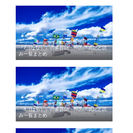
『7（なな）』の多言語・外国語表記と読
み一覧まとめ
『8（はち）』の多言語・外国語表記と読
み一覧まとめ