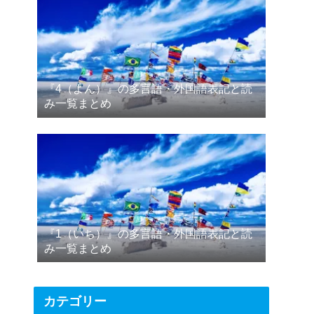
『4（よん）』の多言語・外国語表記と読
み一覧まとめ
『1（いち）』の多言語・外国語表記と読
み一覧まとめ
カテゴリー