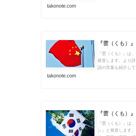
takonote.com
『雲（くも）』
『雲（くも）』は、
発音します。より詳
語の言葉も紹介して
takonote.com
『雲（くも）』
『雲（くも）』は、
ン』と発音します。