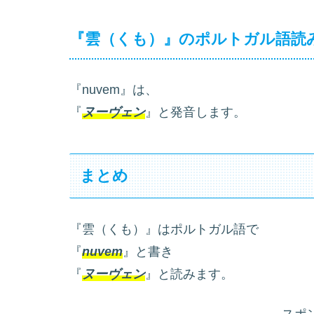
『雲（くも）』のポルトガル語読
『nuvem』は、
『
ヌーヴェン
』と発音します。
まとめ
『雲（くも）』はポルトガル語で
『
nuvem
』と書き
『
ヌーヴェン
』と読みます。
スポ