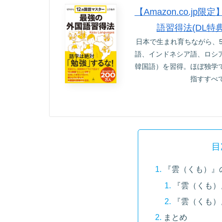
【Amazon.co.
語習得法(DL特
日本で生まれ育ちながら、
語、インドネシア語、ロシ
韓国語）を習得。ほぼ独学
指すすべ
目
『雲（くも）』
『雲（くも）
『雲（くも）
まとめ