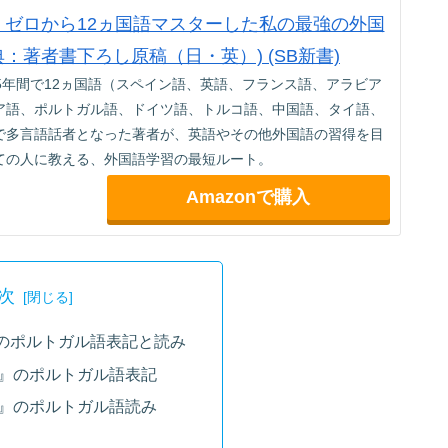
jp限定】ゼロから12ヵ国語マスターした私の最強の外国
典：著者書下ろし原稿（日・英）) (SB新書)
5年間で12ヵ国語（スペイン語、英語、フランス語、アラビア
ア語、ポルトガル語、ドイツ語、トルコ語、中国語、タイ語、
で多言語話者となった著者が、英語やその他外国語の習得を目
ての人に教える、外国語学習の最短ルート。
Amazonで購入
次
のポルトガル語表記と読み
』のポルトガル語表記
』のポルトガル語読み