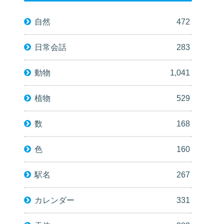
自然
472
日常会話
283
動物
1,041
植物
529
数
168
色
160
駅名
267
カレンダー
331