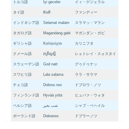
トルコ語
İyi geceler
イィ・ゲジェラル
タイ語
ฝันดี
ファンディー
インドネシア語
Selamat malam
スラマッ・マラン
タガログ語
Magandang gabi
マガンダン・ガビ
ギリシャ語
Καληνύχτα
カリニフタ
クメール語
រាត្រីសួស្តី
レェトレイ・スォスタイ
スウェーデン語
God natt
グゥドゥナッ
スワヒリ語
Lala salama
ララ・サラマ
チェコ語
Dobrou noc
ドブロウ・ノツ
フィンランド語
Hyvää yötä
ヒュバァ・ウォタ
ペルシア語
شب بخیر
シャブ・ベヘイル
ポーランド語
Dobranoc
ドブラーノツ