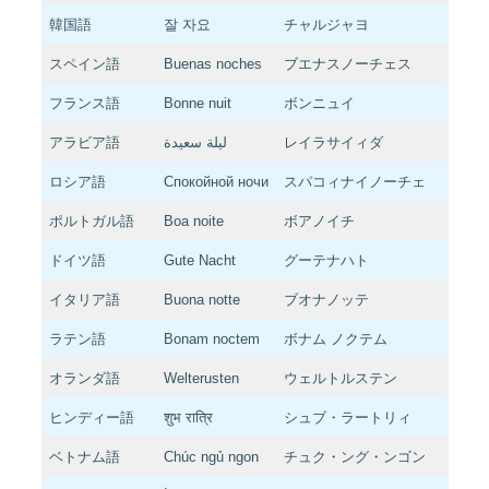
韓国語
잘 자요
チャルジャヨ
スペイン語
Buenas noches
ブエナスノーチェス
フランス語
Bonne nuit
ボンニュイ
アラビア語
ليلة سعيدة
レイラサイィダ
ロシア語
Спокойной ночи
スパコィナイノーチェ
ポルトガル語
Boa noite
ボアノイチ
ドイツ語
Gute Nacht
グーテナハト
イタリア語
Buona notte
ブオナノッテ
ラテン語
Bonam noctem
ボナム ノクテム
オランダ語
Welterusten
ウェルトルステン
ヒンディー語
शुभ रात्रि
シュブ・ラートリィ
ベトナム語
Chúc ngủ ngon
チュク・ング・ンゴン