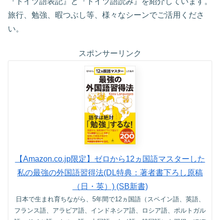
『ドイツ語表記』と『ドイツ語読み』を紹介しています。
旅行、勉強、暇つぶし等、様々なシーンでご活用くださ
い。
スポンサーリンク
【Amazon.co.jp限定】ゼロから12ヵ国語マスターした
私の最強の外国語習得法(DL特典：著者書下ろし原稿
（日・英）) (SB新書)
日本で生まれ育ちながら、5年間で12ヵ国語（スペイン語、英語、
フランス語、アラビア語、インドネシア語、ロシア語、ポルトガル