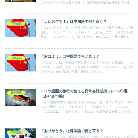
こちらのページをご覧ください。他の言語の言葉も紹介していま
す。
『よいお年を！』は中国語で何と言う？
日常会話
『よいお年を！』は、中国語で何と言うのか？『新年快乐！』と表
記し、『シン・ニェン・カイルァ！』と発音します。より詳しい説
明は、こちらのページをご覧ください。他の言語の言葉も紹介して
います。
『おはよう』は中国語で何と言う？
日常会話
『おはよう』は、中国語で何と言うのか？『你早』と表記し、『ニ
ィザオ』と発音します。より詳しい説明は、こちらのページをご覧
ください。他の言語の言葉も紹介しています。
ドイツ語圏の旅行で使える日常会話必須フレーズ6選
日常会話
（あいさつ編）
ドイツ語圏の旅行で必須となる日常会話『あいさつ』のフレーズ6
つをご紹介します。『ありがとう』『おはよう』『こんにちは』
『こんばんは』『おやすみ』『またね』の基本的な挨拶について、
ドイツ語表記と読み方をまとめています。
『ありがとう』は韓国語で何と言う？
日常会話
『ありがとう』は、韓国語で何と言うのか？『감사합니다』と表記