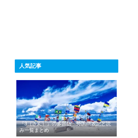
人気記事
『3（さん）』の多言語・外国語表記と読
み一覧まとめ