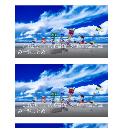
『7（なな）』の多言語・外国語表記と読
み一覧まとめ
『1（いち）』の多言語・外国語表記と読
み一覧まとめ