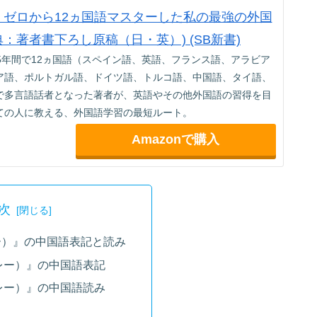
jp限定】ゼロから12ヵ国語マスターした私の最強の外国
典：著者書下ろし原稿（日・英）) (SB新書)
5年間で12ヵ国語（スペイン語、英語、フランス語、アラビア
ア語、ポルトガル語、ドイツ語、トルコ語、中国語、タイ語、
で多言語話者となった著者が、英語やその他外国語の習得を目
ての人に教える、外国語学習の最短ルート。
Amazonで購入
次
ー）』の中国語表記と読み
レー）』の中国語表記
レー）』の中国語読み