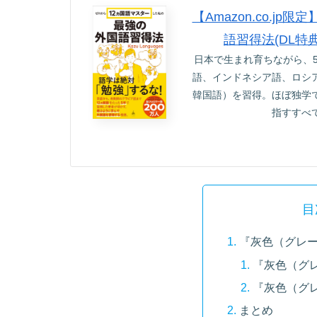
【Amazon.co.
語習得法(DL特
日本で生まれ育ちながら、
語、インドネシア語、ロシ
韓国語）を習得。ほぼ独学
指すすべ
目
『灰色（グレ
『灰色（グ
『灰色（グ
まとめ