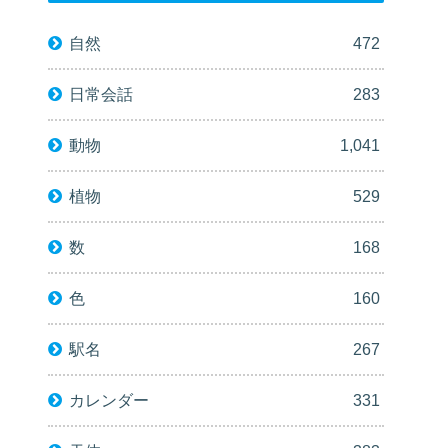
自然
472
日常会話
283
動物
1,041
植物
529
数
168
色
160
駅名
267
カレンダー
331