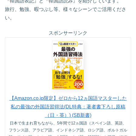
『韓国語表記』と『韓国語読み』を紹介しています。
旅行、勉強、暇つぶし等、様々なシーンでご活用くださ
い。
スポンサーリンク
【Amazon.co.jp限定】ゼロから12ヵ国語マスターした
私の最強の外国語習得法(DL特典：著者書下ろし原稿
（日・英）) (SB新書)
日本で生まれ育ちながら、5年間で12ヵ国語（スペイン語、英語、
フランス語、アラビア語、インドネシア語、ロシア語、ポルトガル