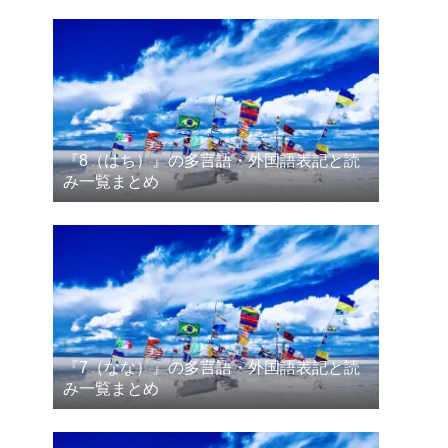
『8（はち）』の多言語・外国語表記と読
み一覧まとめ
『7（なな）』の多言語・外国語表記と読
み一覧まとめ