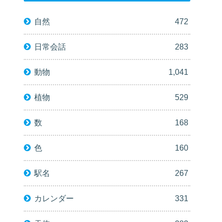
自然
472
日常会話
283
動物
1,041
植物
529
数
168
色
160
駅名
267
カレンダー
331