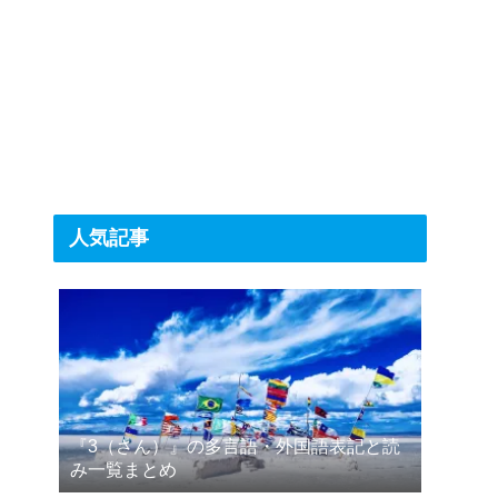
人気記事
『3（さん）』の多言語・外国語表記と読
み一覧まとめ