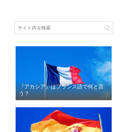
『アカシア』はフランス語で何と言
う？