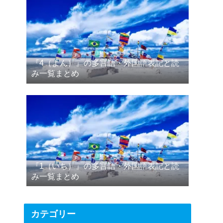
『4（よん）』の多言語・外国語表記と読
み一覧まとめ
『1（いち）』の多言語・外国語表記と読
み一覧まとめ
カテゴリー