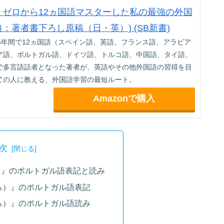
jp限定】ゼロから12ヵ国語マスターした私の最強の外国
典：著者書下ろし原稿（日・英）) (SB新書)
5年間で12ヵ国語（スペイン語、英語、フランス語、アラビア
ア語、ポルトガル語、ドイツ語、トルコ語、中国語、タイ語、
で多言語話者となった著者が、英語やその他外国語の習得を目
ての人に教える、外国語学習の最短ルート。
Amazonで購入
次
）』のポルトガル語表記と読み
ろ）』のポルトガル語表記
ろ）』のポルトガル語読み