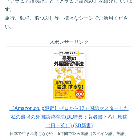
『アラビア語表記』と『アラビア語読み』を紹介していま
す。
旅行、勉強、暇つぶし等、様々なシーンでご活用くださ
い。
スポンサーリンク
【Amazon.co.jp限定】ゼロから12ヵ国語マスターした
私の最強の外国語習得法(DL特典：著者書下ろし原稿
（日・英）) (SB新書)
日本で生まれ育ちながら、5年間で12ヵ国語（スペイン語、英語、