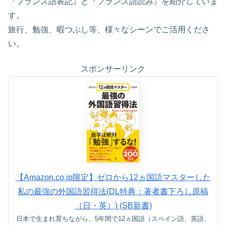
『フランス語表記』と『フランス語読み』を紹介していま
す。
旅行、勉強、暇つぶし等、様々なシーンでご活用くださ
い。
スポンサーリンク
【Amazon.co.jp限定】ゼロから12ヵ国語マスターした
私の最強の外国語習得法(DL特典：著者書下ろし原稿
（日・英）) (SB新書)
日本で生まれ育ちながら、5年間で12ヵ国語（スペイン語、英語、