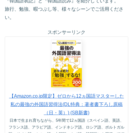
『韓国語表記』と『韓国語読み』を紹介しています。
旅行、勉強、暇つぶし等、様々なシーンでご活用くださ
い。
スポンサーリンク
【Amazon.co.jp限定】ゼロから12ヵ国語マスターした
私の最強の外国語習得法(DL特典：著者書下ろし原稿
（日・英）) (SB新書)
日本で生まれ育ちながら、5年間で12ヵ国語（スペイン語、英語、
フランス語、アラビア語、インドネシア語、ロシア語、ポルトガル