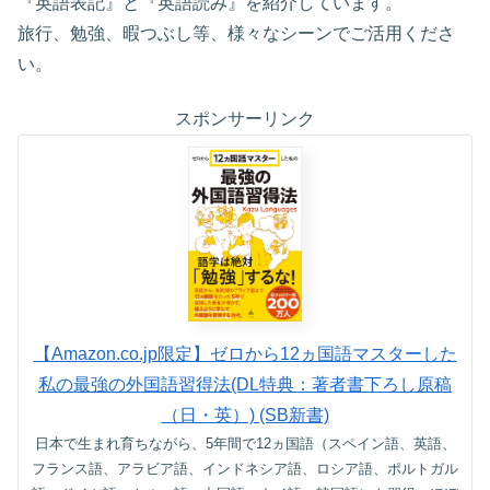
『英語表記』と『英語読み』を紹介しています。
旅行、勉強、暇つぶし等、様々なシーンでご活用くださ
い。
スポンサーリンク
【Amazon.co.jp限定】ゼロから12ヵ国語マスターした
私の最強の外国語習得法(DL特典：著者書下ろし原稿
（日・英）) (SB新書)
日本で生まれ育ちながら、5年間で12ヵ国語（スペイン語、英語、
フランス語、アラビア語、インドネシア語、ロシア語、ポルトガル