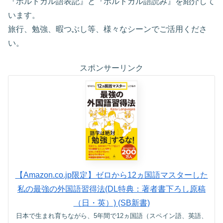
『ポルトガル語表記』と『ポルトガル語読み』を紹介して
います。
旅行、勉強、暇つぶし等、様々なシーンでご活用くださ
い。
スポンサーリンク
【Amazon.co.jp限定】ゼロから12ヵ国語マスターした
私の最強の外国語習得法(DL特典：著者書下ろし原稿
（日・英）) (SB新書)
日本で生まれ育ちながら、5年間で12ヵ国語（スペイン語、英語、