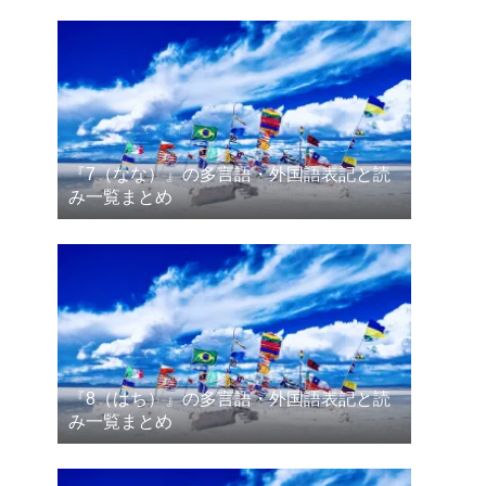
『7（なな）』の多言語・外国語表記と読
み一覧まとめ
『8（はち）』の多言語・外国語表記と読
み一覧まとめ