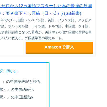
jp限定】ゼロから12ヵ国語マスターした私の最強の外国
典：著者書下ろし原稿（日・英）) (SB新書)
5年間で12ヵ国語（スペイン語、英語、フランス語、アラビア
ア語、ポルトガル語、ドイツ語、トルコ語、中国語、タイ語、
で多言語話者となった著者が、英語やその他外国語の習得を目
ての人に教える、外国語学習の最短ルート。
Amazonで購入
次
）』の中国語表記と読み
駅）』の中国語表記
駅）』の中国語読み