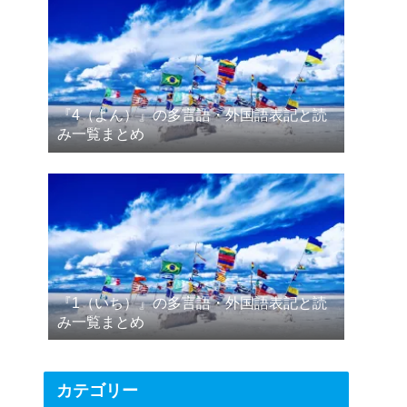
『4（よん）』の多言語・外国語表記と読
み一覧まとめ
『1（いち）』の多言語・外国語表記と読
み一覧まとめ
カテゴリー