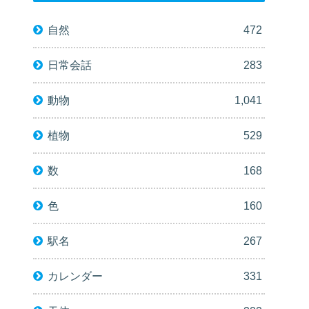
自然
472
日常会話
283
動物
1,041
植物
529
数
168
色
160
駅名
267
カレンダー
331