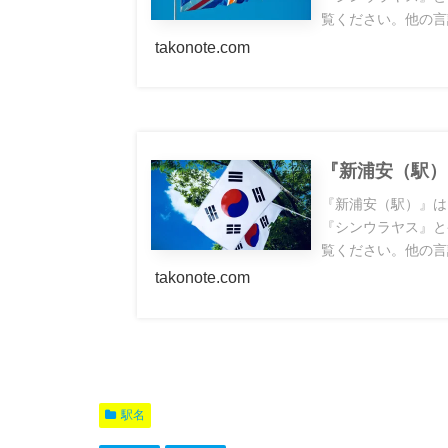
覧ください。他の言
takonote.com
『新浦安（駅）
『新浦安（駅）』は
『シンウラヤス』と
覧ください。他の言
takonote.com
駅名