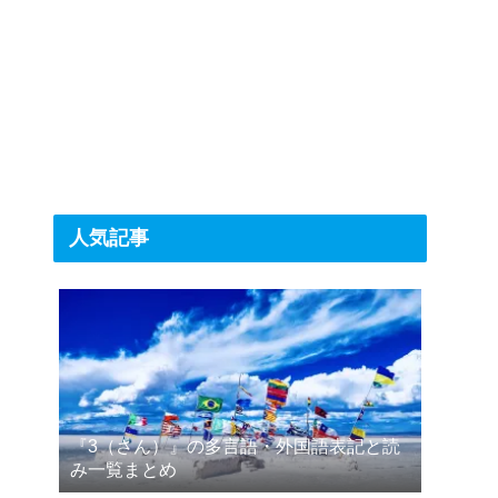
人気記事
『3（さん）』の多言語・外国語表記と読
み一覧まとめ