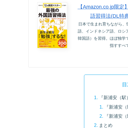
【Amazon.co.
語習得法(DL特
日本で生まれ育ちながら、
語、インドネシア語、ロシ
韓国語）を習得。ほぼ独学
指すすべ
目
『新浦安（駅
『新浦安（
『新浦安（
まとめ