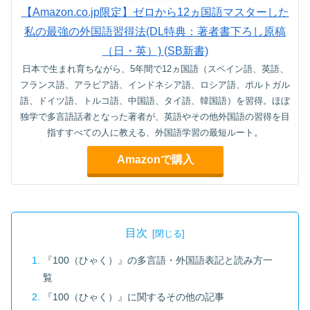
【Amazon.co.jp限定】ゼロから12ヵ国語マスターした
私の最強の外国語習得法(DL特典：著者書下ろし原稿
（日・英）) (SB新書)
日本で生まれ育ちながら、5年間で12ヵ国語（スペイン語、英語、
フランス語、アラビア語、インドネシア語、ロシア語、ポルトガル
語、ドイツ語、トルコ語、中国語、タイ語、韓国語）を習得。ほぼ
独学で多言語話者となった著者が、英語やその他外国語の習得を目
指すすべての人に教える、外国語学習の最短ルート。
Amazonで購入
目次
『100（ひゃく）』の多言語・外国語表記と読み方一
覧
『100（ひゃく）』に関するその他の記事