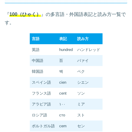
『
100（ひゃく）
』の多言語・外国語表記と読み方一覧で
す。
言語
表記
読み方
英語
hundred
ハンドレッド
中国語
百
バァイ
韓国語
백
ペク
スペイン語
cien
シエン
フランス語
cent
ソン
アラビア語
١٠٠
ミア
ロシア語
сто
スト
ポルトガル語
cem
セン