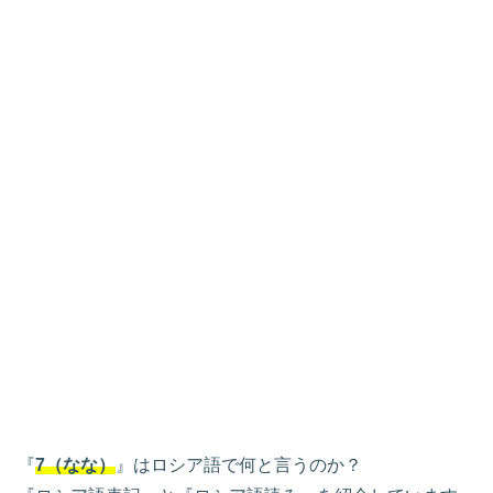
『
7（なな）
』はロシア語で何と言うのか？