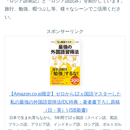
『ロシア語表記』と『ロシア語読み』を紹介しています。
旅行、勉強、暇つぶし等、様々なシーンでご活用くださ
い。
スポンサーリンク
【Amazon.co.jp限定】ゼロから12ヵ国語マスターした
私の最強の外国語習得法(DL特典：著者書下ろし原稿
（日・英）) (SB新書)
日本で生まれ育ちながら、5年間で12ヵ国語（スペイン語、英語、
フランス語、アラビア語、インドネシア語、ロシア語、ポルトガル