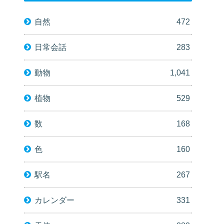
自然
472
日常会話
283
動物
1,041
植物
529
数
168
色
160
駅名
267
カレンダー
331