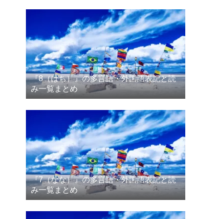
『8（はち）』の多言語・外国語表記と読
み一覧まとめ
『7（なな）』の多言語・外国語表記と読
み一覧まとめ