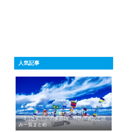
人気記事
『3（さん）』の多言語・外国語表記と読
み一覧まとめ