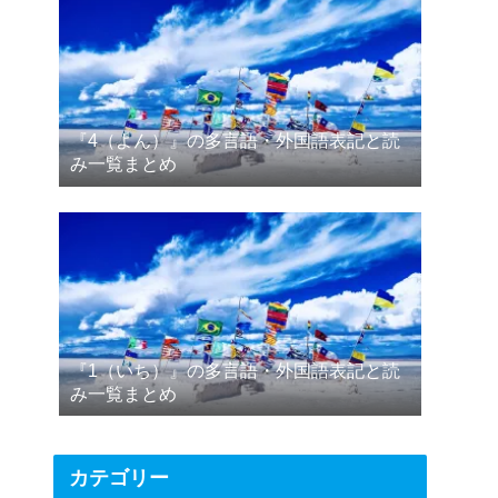
『4（よん）』の多言語・外国語表記と読
み一覧まとめ
『1（いち）』の多言語・外国語表記と読
み一覧まとめ
カテゴリー