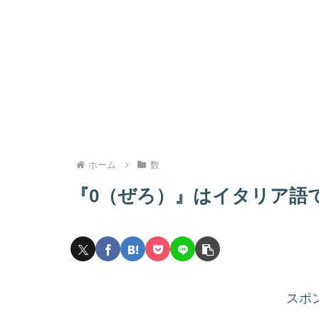
ホーム
数
『0（ぜろ）』はイタリア語
スポ