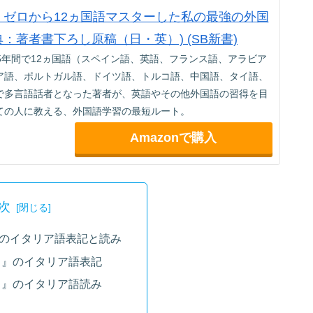
jp限定】ゼロから12ヵ国語マスターした私の最強の外国
典：著者書下ろし原稿（日・英）) (SB新書)
5年間で12ヵ国語（スペイン語、英語、フランス語、アラビア
ア語、ポルトガル語、ドイツ語、トルコ語、中国語、タイ語、
で多言語話者となった著者が、英語やその他外国語の習得を目
ての人に教える、外国語学習の最短ルート。
Amazonで購入
次
』のイタリア語表記と読み
）』のイタリア語表記
）』のイタリア語読み