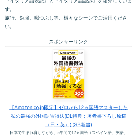
『イタリア語表記』と『イタリア語読み』を紹介していま
す。
旅行、勉強、暇つぶし等、様々なシーンでご活用くださ
い。
スポンサーリンク
【Amazon.co.jp限定】ゼロから12ヵ国語マスターした
私の最強の外国語習得法(DL特典：著者書下ろし原稿
（日・英）) (SB新書)
日本で生まれ育ちながら、5年間で12ヵ国語（スペイン語、英語、