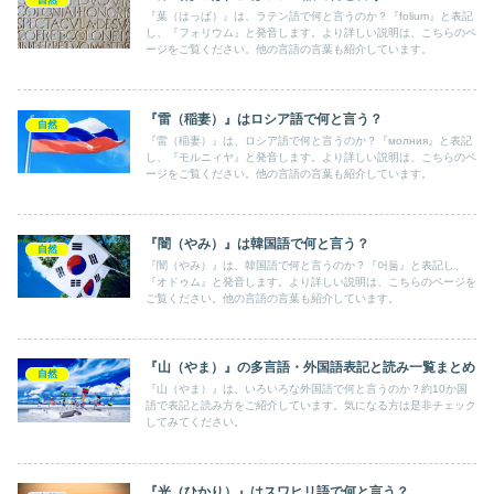
『葉（はっぱ）』は、ラテン語で何と言うのか？『folium』と表記
し、『フォリウム』と発音します。より詳しい説明は、こちらのペ
ージをご覧ください。他の言語の言葉も紹介しています。
『雷（稲妻）』はロシア語で何と言う？
自然
『雷（稲妻）』は、ロシア語で何と言うのか？『молния』と表記
し、『モルニィヤ』と発音します。より詳しい説明は、こちらのペ
ージをご覧ください。他の言語の言葉も紹介しています。
『闇（やみ）』は韓国語で何と言う？
自然
『闇（やみ）』は、韓国語で何と言うのか？『어둠』と表記し、
『オドゥム』と発音します。より詳しい説明は、こちらのページを
ご覧ください。他の言語の言葉も紹介しています。
『山（やま）』の多言語・外国語表記と読み一覧まとめ
自然
『山（やま）』は、いろいろな外国語で何と言うのか？約10か国
語で表記と読み方をご紹介しています。気になる方は是非チェック
してみてください。
『光（ひかり）』はスワヒリ語で何と言う？