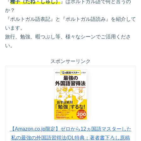
『
種子（たね・しゅし）
』はポルトガル語で何と言うの
か？
『ポルトガル語表記』と『ポルトガル語読み』を紹介して
います。
旅行、勉強、暇つぶし等、様々なシーンでご活用くださ
い。
スポンサーリンク
【Amazon.co.jp限定】ゼロから12ヵ国語マスターした
私の最強の外国語習得法(DL特典：著者書下ろし原稿