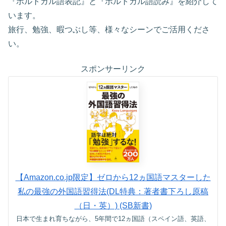
『ポルトガル語表記』と『ポルトガル語読み』を紹介して
います。
旅行、勉強、暇つぶし等、様々なシーンでご活用くださ
い。
スポンサーリンク
【Amazon.co.jp限定】ゼロから12ヵ国語マスターした
私の最強の外国語習得法(DL特典：著者書下ろし原稿
（日・英）) (SB新書)
日本で生まれ育ちながら、5年間で12ヵ国語（スペイン語、英語、