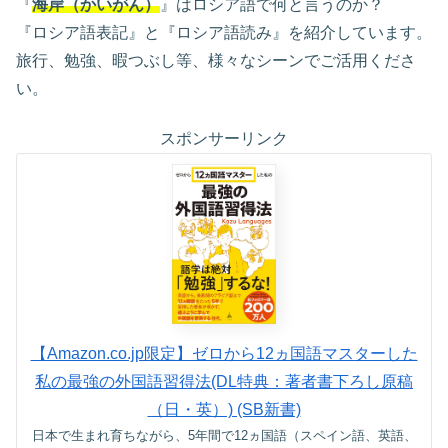
『
海岸（かいがん）
』はロシア語で何と言うのか？
『ロシア語表記』と『ロシア語読み』を紹介しています。
旅行、勉強、暇つぶし等、様々なシーンでご活用くださ
い。
スポンサーリンク
【Amazon.co.jp限定】ゼロから12ヵ国語マスターした
私の最強の外国語習得法(DL特典：著者書下ろし原稿
（日・英）) (SB新書)
日本で生まれ育ちながら、5年間で12ヵ国語（スペイン語、英語、