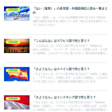
『はい（返答）』の多言語・外国語表記と読み一覧まと
日常会話
め
『はい（返答）』は、いろいろな外国語で何と言うのか？約10か
国語で表記と読み方をご紹介しています。気になる方は是非チェッ
クしてみてください。
『こんばんは』はスワヒリ語で何と言う？
日常会話
『こんばんは』は、スワヒリ語で何と言うのか？『Habari za
jioni』と表記し、『ハバリ・ザ・ジオーニ』と発音します。より詳
しい説明は、こちらのページをご覧ください。他の言語の言葉も紹
介しています。
『さようなら』はスペイン語で何と言う？
日常会話
『さようなら』は、スペイン語で何と言うのか？『Adiós』と表記
し、『アディオス』と発音します。より詳しい説明は、こちらのペ
ージをご覧ください。他の言語の言葉も紹介しています。
『さようなら』はインドネシア語で何と言う？
日常会話
『さようなら』は、インドネシア語で何と言うのか？『Selamat
Jalan』と表記し、『スラマッ・ジャラン』と発音します。より詳
しい説明は、こちらのページをご覧ください。他の言語の言葉も紹