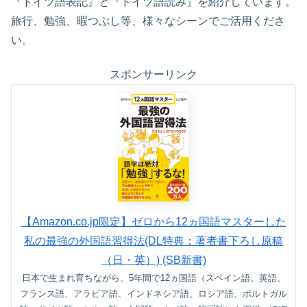
『ドイツ語表記』と『ドイツ語読み』を紹介しています。
旅行、勉強、暇つぶし等、様々なシーンでご活用くださ
い。
スポンサーリンク
【Amazon.co.jp限定】ゼロから12ヵ国語マスターした
私の最強の外国語習得法(DL特典：著者書下ろし原稿
（日・英）) (SB新書)
日本で生まれ育ちながら、5年間で12ヵ国語（スペイン語、英語、
フランス語、アラビア語、インドネシア語、ロシア語、ポルトガル