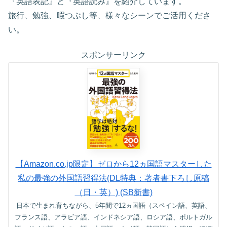
『英語表記』と『英語読み』を紹介しています。
旅行、勉強、暇つぶし等、様々なシーンでご活用くださ
い。
スポンサーリンク
【Amazon.co.jp限定】ゼロから12ヵ国語マスターした
私の最強の外国語習得法(DL特典：著者書下ろし原稿
（日・英）) (SB新書)
日本で生まれ育ちながら、5年間で12ヵ国語（スペイン語、英語、
フランス語、アラビア語、インドネシア語、ロシア語、ポルトガル