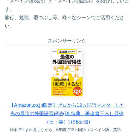
『スペイン語表記』と『スペイン語読み』を紹介していま
す。
旅行、勉強、暇つぶし等、様々なシーンでご活用くださ
い。
スポンサーリンク
【Amazon.co.jp限定】ゼロから12ヵ国語マスターした
私の最強の外国語習得法(DL特典：著者書下ろし原稿
（日・英）) (SB新書)
日本で生まれ育ちながら、5年間で12ヵ国語（スペイン語、英語、