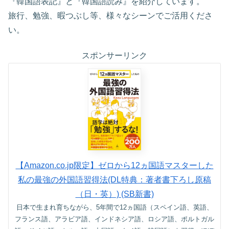
『韓国語表記』と『韓国語読み』を紹介しています。
旅行、勉強、暇つぶし等、様々なシーンでご活用くださ
い。
スポンサーリンク
【Amazon.co.jp限定】ゼロから12ヵ国語マスターした
私の最強の外国語習得法(DL特典：著者書下ろし原稿
（日・英）) (SB新書)
日本で生まれ育ちながら、5年間で12ヵ国語（スペイン語、英語、
フランス語、アラビア語、インドネシア語、ロシア語、ポルトガル