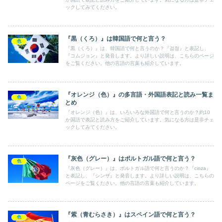
ックしてみてください。
『黒（くろ）』は韓国語で何と言う？
色
『黒（くろ）』は、韓国語で何と言うのか？『검정』と表記し、
『コムジョン』と発音します。より詳しい説明は、こちらのページ
をご覧ください。他の言語の言葉も紹介しています。
『オレンジ（色）』の多言語・外国語表記と読み一覧ま
色
とめ
『オレンジ（色）』は、いろいろな外国語で何と言うのか？約10
か国語で表記と読み方をご紹介しています。気になる方は是非チェ
ックしてみてください。
『灰色（グレー）』はポルトガル語で何と言う？
色
『灰色（グレー）』は、ポルトガル語で何と言うのか？『cinza』
と表記し、『シンザ』と発音します。より詳しい説明は、こちらの
ページをご覧ください。他の言語の言葉も紹介しています。
『紫（青むらさき）』はスペイン語で何と言う？
色