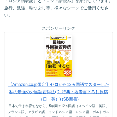
『ロシア語表記』と『ロシア語読み』を紹介しています。
旅行、勉強、暇つぶし等、様々なシーンでご活用くださ
い。
スポンサーリンク
【Amazon.co.jp限定】ゼロから12ヵ国語マスターした
私の最強の外国語習得法(DL特典：著者書下ろし原稿
（日・英）) (SB新書)
日本で生まれ育ちながら、5年間で12ヵ国語（スペイン語、英語、
フランス語、アラビア語、インドネシア語、ロシア語、ポルトガル