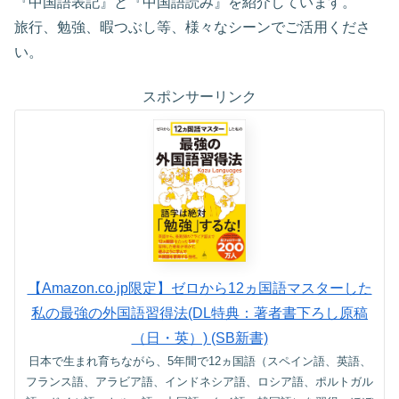
『中国語表記』と『中国語読み』を紹介しています。
旅行、勉強、暇つぶし等、様々なシーンでご活用くださ
い。
スポンサーリンク
【Amazon.co.jp限定】ゼロから12ヵ国語マスターした
私の最強の外国語習得法(DL特典：著者書下ろし原稿
（日・英）) (SB新書)
日本で生まれ育ちながら、5年間で12ヵ国語（スペイン語、英語、
フランス語、アラビア語、インドネシア語、ロシア語、ポルトガル