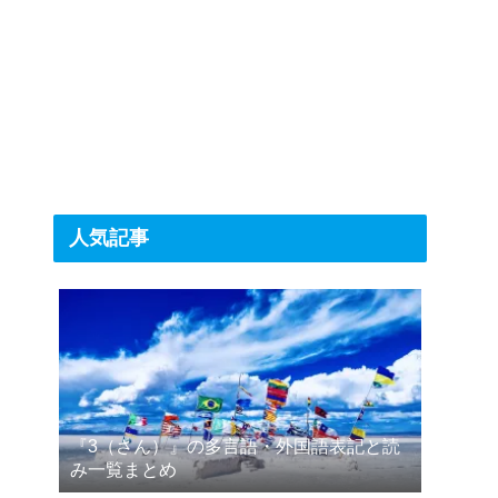
人気記事
『3（さん）』の多言語・外国語表記と読
み一覧まとめ