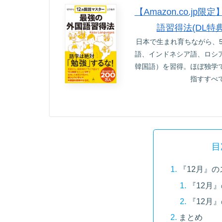
【Amazon.co.
語習得法(DL特
日本で生まれ育ちながら、
語、インドネシア語、ロシ
韓国語）を習得。ほぼ独学
指すすべ
目
『12月』
『12月
『12月
まとめ