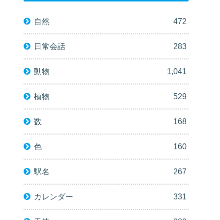
自然
472
日常会話
283
動物
1,041
植物
529
数
168
色
160
駅名
267
カレンダー
331