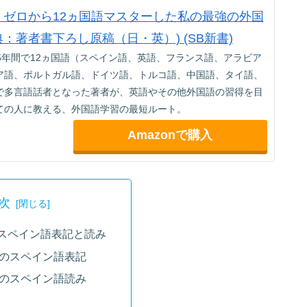
jp限定】ゼロから12ヵ国語マスターした私の最強の外国
典：著者書下ろし原稿（日・英）) (SB新書)
5年間で12ヵ国語（スペイン語、英語、フランス語、アラビア
ア語、ポルトガル語、ドイツ語、トルコ語、中国語、タイ語、
で多言語話者となった著者が、英語やその他外国語の習得を目
ての人に教える、外国語学習の最短ルート。
Amazonで購入
次
のスペイン語表記と読み
』のスペイン語表記
』のスペイン語読み