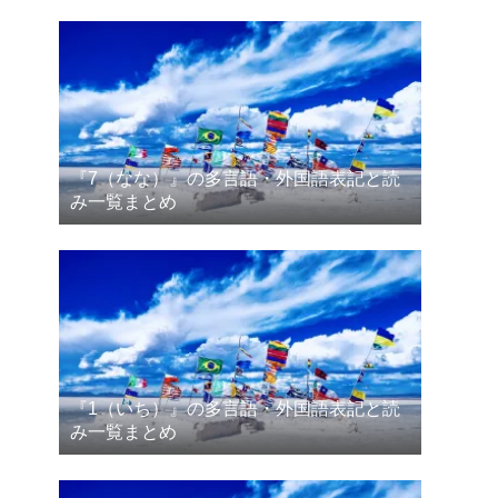
『7（なな）』の多言語・外国語表記と読
み一覧まとめ
『1（いち）』の多言語・外国語表記と読
み一覧まとめ