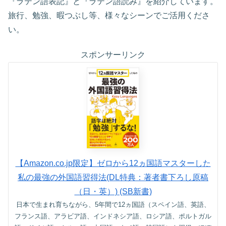
『ラテン語表記』と『ラテン語読み』を紹介しています。
旅行、勉強、暇つぶし等、様々なシーンでご活用くださ
い。
スポンサーリンク
【Amazon.co.jp限定】ゼロから12ヵ国語マスターした
私の最強の外国語習得法(DL特典：著者書下ろし原稿
（日・英）) (SB新書)
日本で生まれ育ちながら、5年間で12ヵ国語（スペイン語、英語、
フランス語、アラビア語、インドネシア語、ロシア語、ポルトガル