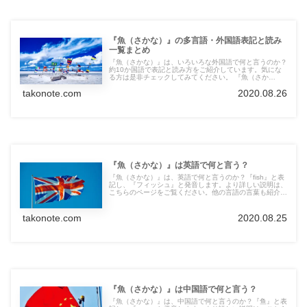
『魚（さかな）』の多言語・外国語表記と読み
一覧まとめ
『魚（さかな）』は、いろいろな外国語で何と言うのか？
約10か国語で表記と読み方をご紹介しています。気にな
る方は是非チェックしてみてください。 『魚（さか
な）』は、いろいろな外国語で何と言うのか？約10か国
takonote.com
2020.08.26
語で表記と読み方をご紹介しています。気になる方は是非
チェックしてみてください。
『魚（さかな）』は英語で何と言う？
『魚（さかな）』は、英語で何と言うのか？『fish』と表
記し、『フィッシュ』と発音します。より詳しい説明は、
こちらのページをご覧ください。他の言語の言葉も紹介し
ています。
takonote.com
2020.08.25
『魚（さかな）』は中国語で何と言う？
『魚（さかな）』は、中国語で何と言うのか？『鱼』と表