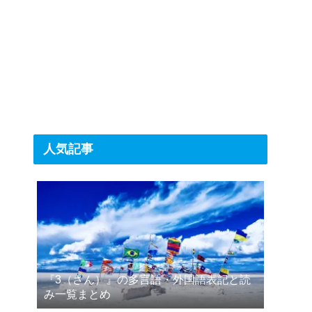
人気記事
『3（さん）』の多言語・外国語表記と読
み一覧まとめ