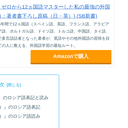
jp限定】ゼロから12ヵ国語マスターした私の最強の外国
典：著者書下ろし原稿（日・英）) (SB新書)
5年間で12ヵ国語（スペイン語、英語、フランス語、アラビア
ア語、ポルトガル語、ドイツ語、トルコ語、中国語、タイ語、
で多言語話者となった著者が、英語やその他外国語の習得を目
ての人に教える、外国語学習の最短ルート。
Amazonで購入
次
』のロシア語表記と読み
）』のロシア語表記
）』のロシア語読み