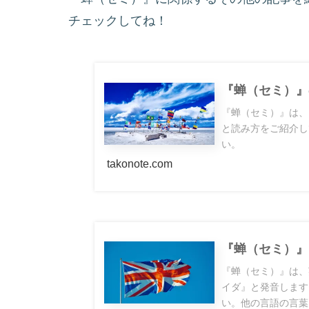
チェックしてね！
『蝉（セミ）』
『蝉（セミ）』は、
と読み方をご紹介し
い。
takonote.com
『蝉（セミ）』
『蝉（セミ）』は、
イダ』と発音します
い。他の言語の言葉