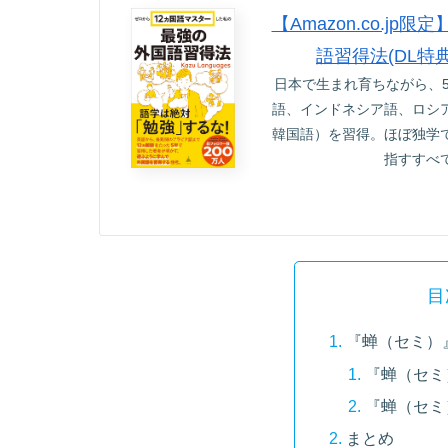
【Amazon.co.
語習得法(DL特
日本で生まれ育ちながら、
語、インドネシア語、ロシ
韓国語）を習得。ほぼ独学
指すすべ
目
『蝉（セミ）
『蝉（セミ
『蝉（セミ
まとめ