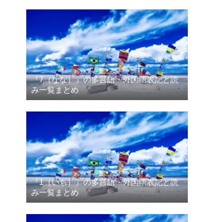
『7（なな）』の多言語・外国語表記と読
み一覧まとめ
『1（いち）』の多言語・外国語表記と読
み一覧まとめ