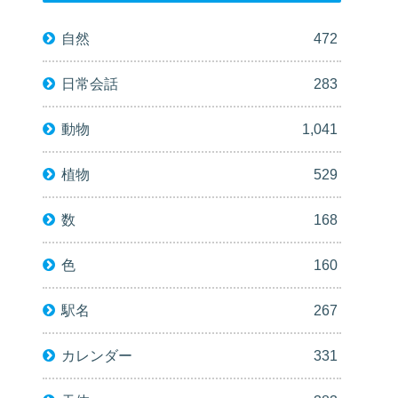
自然
472
日常会話
283
動物
1,041
植物
529
数
168
色
160
駅名
267
カレンダー
331