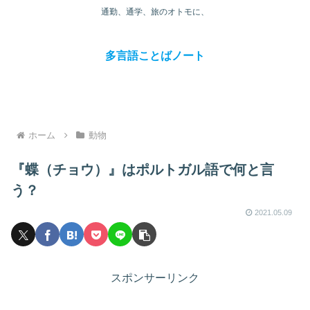
通勤、通学、旅のオトモに、
多言語ことばノート
ホーム
動物
『蝶（チョウ）』はポルトガル語で何と言
う？
2021.05.09
スポンサーリンク