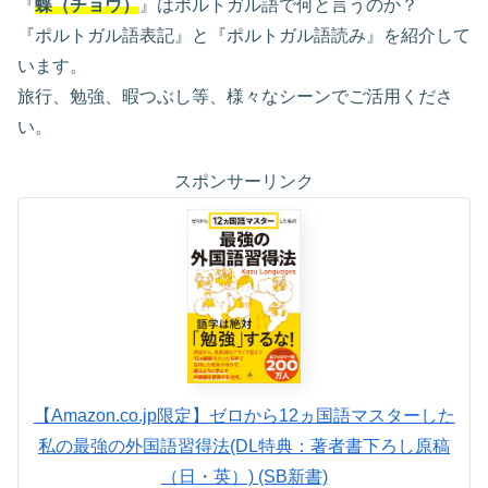
『
蝶（チョウ）
』はポルトガル語で何と言うのか？
『ポルトガル語表記』と『ポルトガル語読み』を紹介して
います。
旅行、勉強、暇つぶし等、様々なシーンでご活用くださ
い。
スポンサーリンク
【Amazon.co.jp限定】ゼロから12ヵ国語マスターした
私の最強の外国語習得法(DL特典：著者書下ろし原稿
（日・英）) (SB新書)